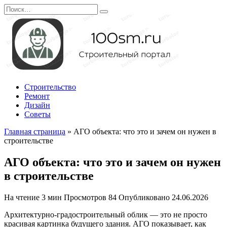
Перейти
Search
к
for:
содержанию
Строительство
Ремонт
Дизайн
Советы
Главная страница
»
АГО объекта: что это и зачем он нужен в
строительстве
АГО объекта: что это и зачем он нужен
в строительстве
На чтение
3 мин
Просмотров
84
Опубликовано
24.06.2026
Архитектурно-градостроительный облик — это не просто
красивая картинка будущего здания. АГО показывает, как