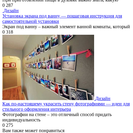
0
287
Дизайн
Установка экрана под ванну — пошаговая инструкция для
самостоятельной установки
Экран под ванну – важный элемент ванной комнаты, который
0
318
Дизайн
Как по-настоящему украсить стену фотографиями — идеи для
стильного оформления интерьера
Фотографии на стене – это отличный способ придать
индивидуальность
0
275
Вам также может понравиться