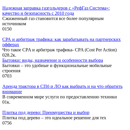
Надежная заправка газгольдеров с «РефГаз Система»:
качество и безопасность с 2010 года
Сжиженный газ становится все более популярным
источником
0
150
СРА и арбитраж трафика: как зарабатывать на партнерских
офферах
Что такое CPA и арбитраж трафика- CPA (Cost Per Action)
0
28.2к.
Бытовки: виды, назначение и особенности выбора
Бытовки – это удобные и функциональные мобильные
строения
0
703
Аренда трактора в СПб и ЛО как выбрать и на что обратить
внимание
В современном мире услуги по предоставлению техники
0
1к.
Плитка под дерево: Преимущества и выбор
Плитка под дерево – это идеальное решение для тех
0
756