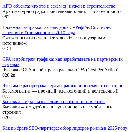
АГО объекта: что это и зачем он нужен в строительстве
Архитектурно-градостроительный облик — это не просто
0
87
Надежная заправка газгольдеров с «РефГаз Система»:
качество и безопасность с 2010 года
Сжиженный газ становится все более популярным
источником
0
151
СРА и арбитраж трафика: как зарабатывать на партнерских
офферах
Что такое CPA и арбитраж трафика- CPA (Cost Per Action)
0
28.2к.
Что такое распродажа керамогранита и почему это выгодно
Керамогранит — прочный, влагостойкий и долговечный
0
733
Бытовки: виды, назначение и особенности выбора
Бытовки – это удобные и функциональные мобильные
строения
0
706
Как выбрать SEO-партнера: обзор лидеров рынка в 2025 году