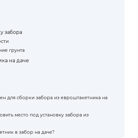
у забора
ости
ние грунта
ика на даче
ен для сборки забора из евроштакетника на
овить место под установку забора из
етник в забор на даче?