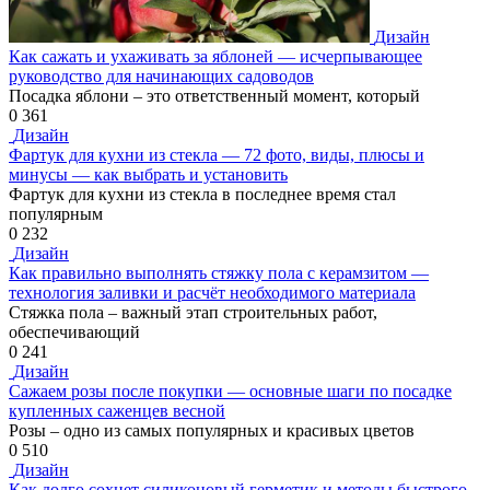
Дизайн
Как сажать и ухаживать за яблоней — исчерпывающее
руководство для начинающих садоводов
Посадка яблони – это ответственный момент, который
0
361
Дизайн
Фартук для кухни из стекла — 72 фото, виды, плюсы и
минусы — как выбрать и установить
Фартук для кухни из стекла в последнее время стал
популярным
0
232
Дизайн
Как правильно выполнять стяжку пола с керамзитом —
технология заливки и расчёт необходимого материала
Стяжка пола – важный этап строительных работ,
обеспечивающий
0
241
Дизайн
Сажаем розы после покупки — основные шаги по посадке
купленных саженцев весной
Розы – одно из самых популярных и красивых цветов
0
510
Дизайн
Как долго сохнет силиконовый герметик и методы быстрого