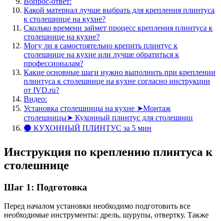
Вопрос-ответ:
Какой материал лучше выбрать для крепления плинтуса
к столешнице на кухне?
Сколько времени займет процесс крепления плинтуса к
столешнице на кухне?
Могу ли я самостоятельно крепить плинтус к
столешнице на кухне или лучше обратиться к
профессионалам?
Какие основные шаги нужно выполнить при креплении
плинтуса к столешнице на кухне согласно инструкции
от IVD.ru?
Видео:
Установка столешницы на кухне ➤Монтаж
столешницы➤ Кухонный плинтус для столешниц
⚫ КУХОННЫЙ ПЛИНТУС за 5 мин
Инструкция по креплению плинтуса к
столешнице
Шаг 1: Подготовка
Перед началом установки необходимо подготовить все
необходимые инструменты: дрель, шурупы, отвертку. Также