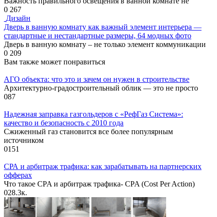
Важность правильного освещения в ванной комнате не
0
267
Дизайн
Дверь в ванную комнату как важный элемент интерьера —
стандартные и нестандартные размеры, 64 модных фото
Дверь в ванную комнату – не только элемент коммуникации
0
209
Вам также может понравиться
АГО объекта: что это и зачем он нужен в строительстве
Архитектурно-градостроительный облик — это не просто
0
87
Надежная заправка газгольдеров с «РефГаз Система»:
качество и безопасность с 2010 года
Сжиженный газ становится все более популярным
источником
0
151
СРА и арбитраж трафика: как зарабатывать на партнерских
офферах
Что такое CPA и арбитраж трафика- CPA (Cost Per Action)
0
28.3к.