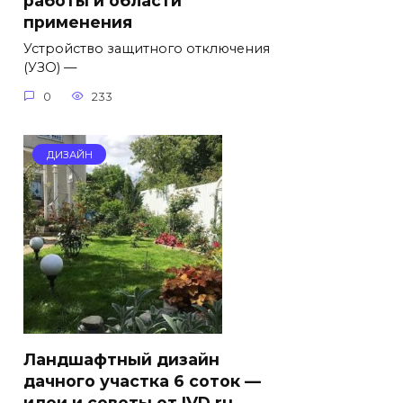
работы и области
применения
Устройство защитного отключения
(УЗО) —
0
233
ДИЗАЙН
Ландшафтный дизайн
дачного участка 6 соток —
идеи и советы от IVD.ru