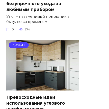
безупречного ухода за
любимым прибором
Утюг – незаменимый помощник в
быту, но со временем
0
274
ДИЗАЙН
Превосходные идеи
использования углового
шкафа на кухне —