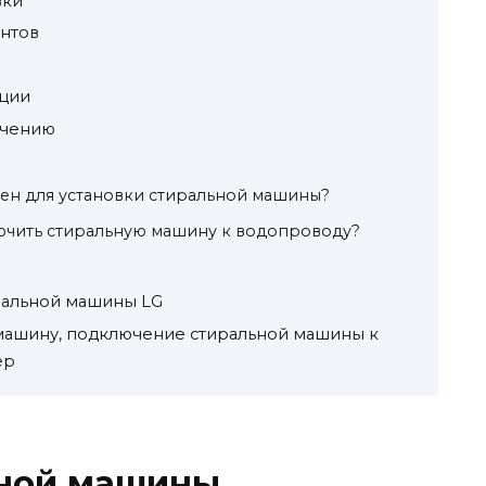
вки
ентов
ации
ючению
ен для установки стиральной машины?
ючить стиральную машину к водопроводу?
иральной машины LG
 машину, подключение стиральной машины к
ер
ьной машины