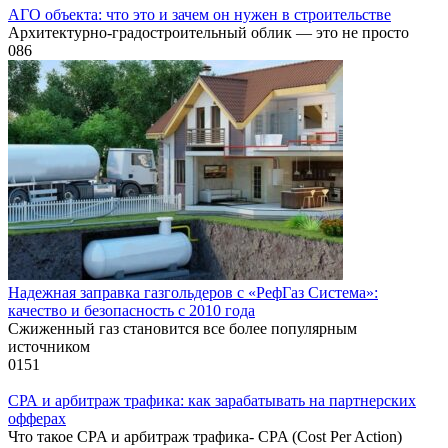
АГО объекта: что это и зачем он нужен в строительстве
Архитектурно-градостроительный облик — это не просто
0
86
Надежная заправка газгольдеров с «РефГаз Система»:
качество и безопасность с 2010 года
Сжиженный газ становится все более популярным
источником
0
151
СРА и арбитраж трафика: как зарабатывать на партнерских
офферах
Что такое CPA и арбитраж трафика- CPA (Cost Per Action)