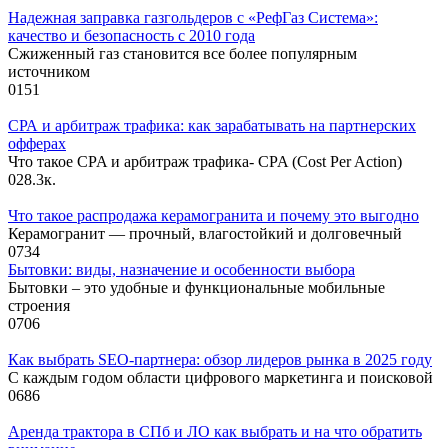
Надежная заправка газгольдеров с «РефГаз Система»:
качество и безопасность с 2010 года
Сжиженный газ становится все более популярным
источником
0
151
СРА и арбитраж трафика: как зарабатывать на партнерских
офферах
Что такое CPA и арбитраж трафика- CPA (Cost Per Action)
0
28.3к.
Что такое распродажа керамогранита и почему это выгодно
Керамогранит — прочный, влагостойкий и долговечный
0
734
Бытовки: виды, назначение и особенности выбора
Бытовки – это удобные и функциональные мобильные
строения
0
706
Как выбрать SEO-партнера: обзор лидеров рынка в 2025 году
С каждым годом области цифрового маркетинга и поисковой
0
686
Аренда трактора в СПб и ЛО как выбрать и на что обратить