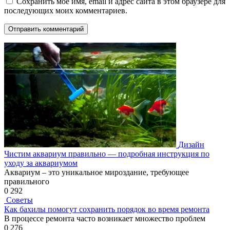
Сохранить моё имя, email и адрес сайта в этом браузере для
последующих моих комментариев.
Дизайн
Чистим аквариум правильно — подробная инструкция по
уходу за аквариумом
Аквариум – это уникальное мироздание, требующее
правильного
0
292
Советы
Как бахилы помогут сохранить порядок во время ремонта
В процессе ремонта часто возникает множество проблем
0
276