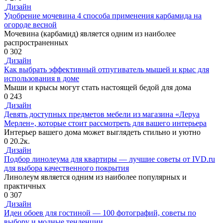
Дизайн
Удобрение мочевина 4 способа применения карбамида на
огороде весной
Мочевина (карбамид) является одним из наиболее
распространенных
0
302
Дизайн
Как выбрать эффективный отпугиватель мышей и крыс для
использования в доме
Мыши и крысы могут стать настоящей бедой для дома
0
243
Дизайн
Девять доступных предметов мебели из магазина «Леруа
Мерлен», которые стоит рассмотреть для вашего интерьера
Интерьер вашего дома может выглядеть стильно и уютно
0
20.2к.
Дизайн
Подбор линолеума для квартиры — лучшие советы от IVD.ru
для выбора качественного покрытия
Линолеум является одним из наиболее популярных и
практичных
0
307
Дизайн
Идеи обоев для гостиной — 100 фотографий, советы по
выбору и модные тенденции