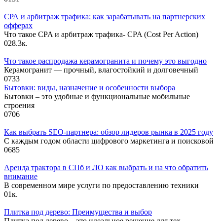
СРА и арбитраж трафика: как зарабатывать на партнерских
офферах
Что такое CPA и арбитраж трафика- CPA (Cost Per Action)
0
28.3к.
Что такое распродажа керамогранита и почему это выгодно
Керамогранит — прочный, влагостойкий и долговечный
0
733
Бытовки: виды, назначение и особенности выбора
Бытовки – это удобные и функциональные мобильные
строения
0
706
Как выбрать SEO-партнера: обзор лидеров рынка в 2025 году
С каждым годом области цифрового маркетинга и поисковой
0
685
Аренда трактора в СПб и ЛО как выбрать и на что обратить
внимание
В современном мире услуги по предоставлению техники
0
1к.
Плитка под дерево: Преимущества и выбор
Плитка под дерево – это идеальное решение для тех