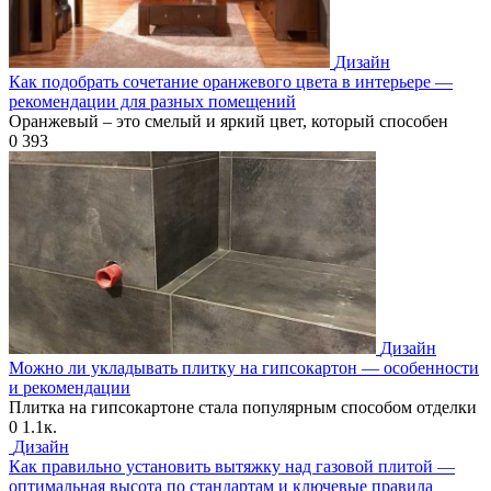
Дизайн
Как подобрать сочетание оранжевого цвета в интерьере —
рекомендации для разных помещений
Оранжевый – это смелый и яркий цвет, который способен
0
393
Дизайн
Можно ли укладывать плитку на гипсокартон — особенности
и рекомендации
Плитка на гипсокартоне стала популярным способом отделки
0
1.1к.
Дизайн
Как правильно установить вытяжку над газовой плитой —
оптимальная высота по стандартам и ключевые правила