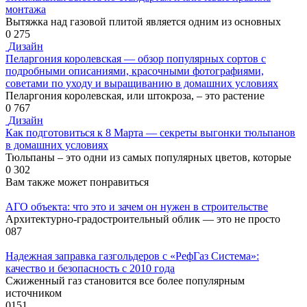
монтажа
Вытяжка над газовой плитой является одним из основных
0
275
Дизайн
Пеларгония королевская — обзор популярных сортов с
подробными описаниями, красочными фотографиями,
советами по уходу и выращиванию в домашних условиях
Пеларгония королевская, или штокроза, – это растение
0
767
Дизайн
Как подготовиться к 8 Марта — секреты выгонки тюльпанов
в домашних условиях
Тюльпаны – это одни из самых популярных цветов, которые
0
302
Вам также может понравиться
АГО объекта: что это и зачем он нужен в строительстве
Архитектурно-градостроительный облик — это не просто
0
87
Надежная заправка газгольдеров с «РефГаз Система»:
качество и безопасность с 2010 года
Сжиженный газ становится все более популярным
источником
0
151