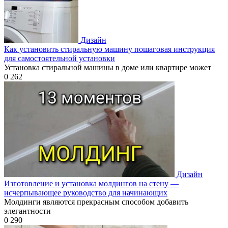
Дизайн
Как установить стиральную машину пошаговая инструкция
для самостоятельной установки
Установка стиральной машины в доме или квартире может
0
262
Дизайн
Изготовление и установка молдингов на стену —
исчерпывающее руководство для начинающих
Молдинги являются прекрасным способом добавить
элегантности
0
290