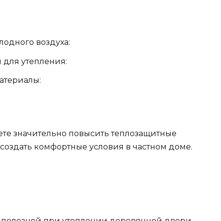
лодного воздуха:
для утепления:
атериалы:
ете значительно повысить теплозащитные
создать комфортные условия в частном доме.
 полезной при утеплении деревянной двери.