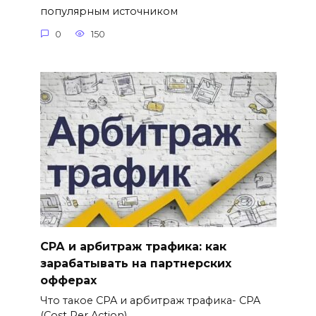
популярным источником
0
150
СРА и арбитраж трафика: как
зарабатывать на партнерских
офферах
Что такое CPA и арбитраж трафика- CPA
(Cost Per Action)