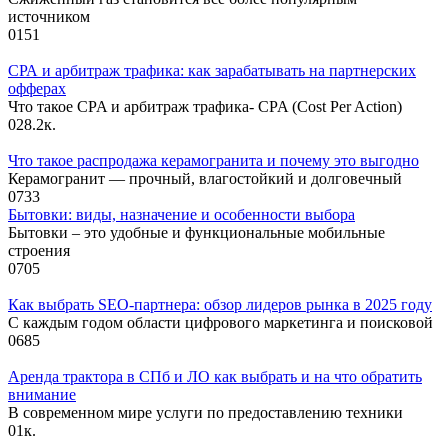
источником
0
151
СРА и арбитраж трафика: как зарабатывать на партнерских
офферах
Что такое CPA и арбитраж трафика- CPA (Cost Per Action)
0
28.2к.
Что такое распродажа керамогранита и почему это выгодно
Керамогранит — прочный, влагостойкий и долговечный
0
733
Бытовки: виды, назначение и особенности выбора
Бытовки – это удобные и функциональные мобильные
строения
0
705
Как выбрать SEO-партнера: обзор лидеров рынка в 2025 году
С каждым годом области цифрового маркетинга и поисковой
0
685
Аренда трактора в СПб и ЛО как выбрать и на что обратить
внимание
В современном мире услуги по предоставлению техники
0
1к.