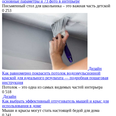
основные параметры и 73 фото в интерьере
Письменный стол для школьника – это важная часть детской
0
253
Дизайн
Как равномерно покрасить потолок водоэмульсионной
краской для идеального результата — подробная пошаговая
инструкция
Потолок – это одна из самых видимых частей интерьера
0
518
Дизайн
Как выбрать эффективный отпугиватель мышей и крыс для
использования в доме
Мыши и крысы могут стать настоящей бедой для дома
0
241