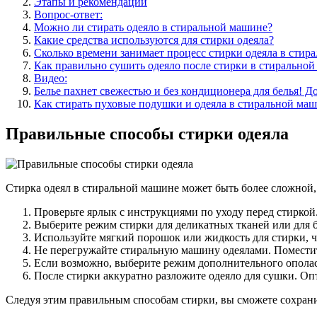
Этапы и рекомендации
Вопрос-ответ:
Можно ли стирать одеяло в стиральной машине?
Какие средства используются для стирки одеяла?
Сколько времени занимает процесс стирки одеяла в стир
Как правильно сушить одеяло после стирки в стирально
Видео:
Белье пахнет свежестью и без кондиционера для белья! Д
Как стирать пуховые подушки и одеяла в стиральной 
Правильные способы стирки одеяла
Стирка одеял в стиральной машине может быть более сложной, 
Проверьте ярлык с инструкциями по уходу перед стиркой.
Выберите режим стирки для деликатных тканей или для 
Используйте мягкий порошок или жидкость для стирки, 
Не перегружайте стиральную машину одеялами. Поместите
Если возможно, выберите режим дополнительного ополас
После стирки аккуратно разложите одеяло для сушки. Оп
Следуя этим правильным способам стирки, вы сможете сохранит