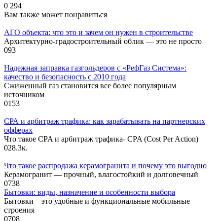
0
294
Вам также может понравиться
АГО объекта: что это и зачем он нужен в строительстве
Архитектурно-градостроительный облик — это не просто
0
93
Надежная заправка газгольдеров с «РефГаз Система»:
качество и безопасность с 2010 года
Сжиженный газ становится все более популярным
источником
0
153
СРА и арбитраж трафика: как зарабатывать на партнерских
офферах
Что такое CPA и арбитраж трафика- CPA (Cost Per Action)
0
28.3к.
Что такое распродажа керамогранита и почему это выгодно
Керамогранит — прочный, влагостойкий и долговечный
0
738
Бытовки: виды, назначение и особенности выбора
Бытовки – это удобные и функциональные мобильные
строения
0
708