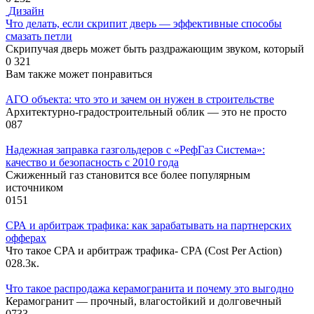
Дизайн
Что делать, если скрипит дверь — эффективные способы
смазать петли
Скрипучая дверь может быть раздражающим звуком, который
0
321
Вам также может понравиться
АГО объекта: что это и зачем он нужен в строительстве
Архитектурно-градостроительный облик — это не просто
0
87
Надежная заправка газгольдеров с «РефГаз Система»:
качество и безопасность с 2010 года
Сжиженный газ становится все более популярным
источником
0
151
СРА и арбитраж трафика: как зарабатывать на партнерских
офферах
Что такое CPA и арбитраж трафика- CPA (Cost Per Action)
0
28.3к.
Что такое распродажа керамогранита и почему это выгодно
Керамогранит — прочный, влагостойкий и долговечный
0
733