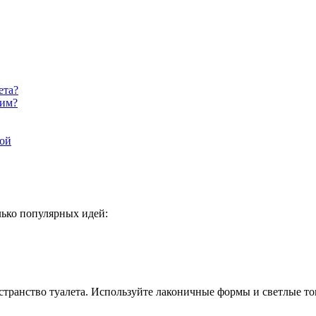
ета?
гим?
ной
лько популярных идей:
транство туалета. Используйте лаконичные формы и светлые то