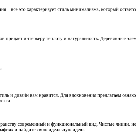
 – все это характеризует стиль минимализма, который остается
лов придает интерьеру теплоту и натуральность. Деревянные эл
я
стиль и дизайн вам нравится. Для вдохновения предлагаем ознак
екта.
анству современный и функциональный вид. Чистые линии, нейт
рафиях и найдите свою идеальную идею.