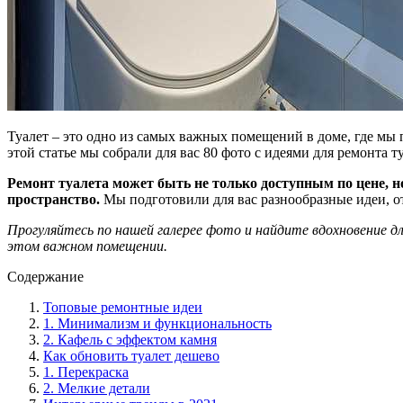
Туалет – это одно из самых важных помещений в доме, где мы 
этой статье мы собрали для вас 80 фото с идеями для ремонта 
Ремонт туалета может быть не только доступным по цене, 
пространство.
Мы подготовили для вас разнообразные идеи, о
Прогуляйтесь по нашей галерее фото и найдите вдохновение д
этом важном помещении.
Содержание
Топовые ремонтные идеи
1. Минимализм и функциональность
2. Кафель с эффектом камня
Как обновить туалет дешево
1. Перекраска
2. Мелкие детали