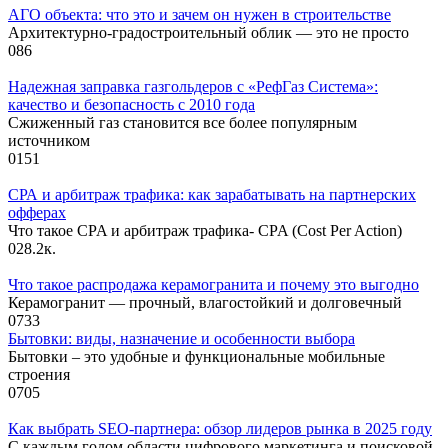
АГО объекта: что это и зачем он нужен в строительстве
Архитектурно-градостроительный облик — это не просто
0
86
Надежная заправка газгольдеров с «РефГаз Система»:
качество и безопасность с 2010 года
Сжиженный газ становится все более популярным
источником
0
151
СРА и арбитраж трафика: как зарабатывать на партнерских
офферах
Что такое CPA и арбитраж трафика- CPA (Cost Per Action)
0
28.2к.
Что такое распродажа керамогранита и почему это выгодно
Керамогранит — прочный, влагостойкий и долговечный
0
733
Бытовки: виды, назначение и особенности выбора
Бытовки – это удобные и функциональные мобильные
строения
0
705
Как выбрать SEO-партнера: обзор лидеров рынка в 2025 году
С каждым годом области цифрового маркетинга и поисковой