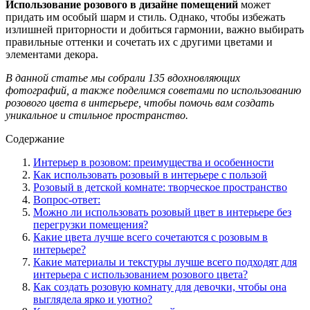
Использование розового в дизайне помещений
может
придать им особый шарм и стиль. Однако, чтобы избежать
излишней приторности и добиться гармонии, важно выбирать
правильные оттенки и сочетать их с другими цветами и
элементами декора.
В данной статье мы собрали 135 вдохновляющих
фотографий, а также поделимся советами по использованию
розового цвета в интерьере, чтобы помочь вам создать
уникальное и стильное пространство.
Содержание
Интерьер в розовом: преимущества и особенности
Как использовать розовый в интерьере с пользой
Розовый в детской комнате: творческое пространство
Вопрос-ответ:
Можно ли использовать розовый цвет в интерьере без
перегрузки помещения?
Какие цвета лучше всего сочетаются с розовым в
интерьере?
Какие материалы и текстуры лучше всего подходят для
интерьера с использованием розового цвета?
Как создать розовую комнату для девочки, чтобы она
выглядела ярко и уютно?