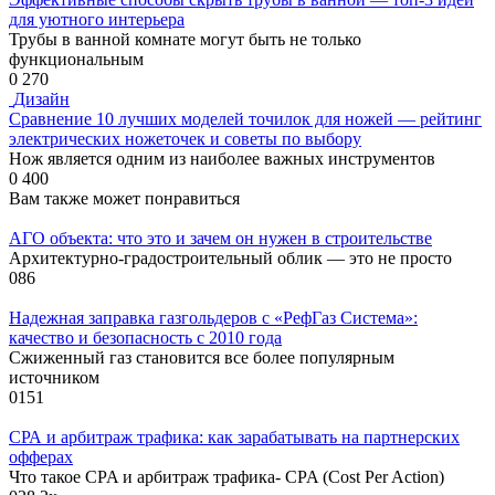
для уютного интерьера
Трубы в ванной комнате могут быть не только
функциональным
0
270
Дизайн
Сравнение 10 лучших моделей точилок для ножей — рейтинг
электрических ножеточек и советы по выбору
Нож является одним из наиболее важных инструментов
0
400
Вам также может понравиться
АГО объекта: что это и зачем он нужен в строительстве
Архитектурно-градостроительный облик — это не просто
0
86
Надежная заправка газгольдеров с «РефГаз Система»:
качество и безопасность с 2010 года
Сжиженный газ становится все более популярным
источником
0
151
СРА и арбитраж трафика: как зарабатывать на партнерских
офферах
Что такое CPA и арбитраж трафика- CPA (Cost Per Action)