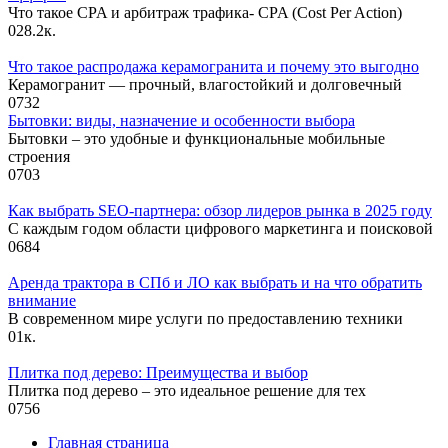
Что такое CPA и арбитраж трафика- CPA (Cost Per Action)
0
28.2к.
Что такое распродажа керамогранита и почему это выгодно
Керамогранит — прочный, влагостойкий и долговечный
0
732
Бытовки: виды, назначение и особенности выбора
Бытовки – это удобные и функциональные мобильные
строения
0
703
Как выбрать SEO-партнера: обзор лидеров рынка в 2025 году
С каждым годом области цифрового маркетинга и поисковой
0
684
Аренда трактора в СПб и ЛО как выбрать и на что обратить
внимание
В современном мире услуги по предоставлению техники
0
1к.
Плитка под дерево: Преимущества и выбор
Плитка под дерево – это идеальное решение для тех
0
756
Главная страница