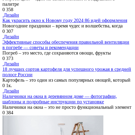
палитре
0
358
Дизайн
Как украсить окно к Новому году 2024 86 идей оформления
Новогодние праздники – время чудес и волшебства, когда
0
307
Дизайн
Эффективные способы обеспечения правильной вентиляции
в погребе — советы и рекомендации
Погреб – это место, где сохраняются овощи, фрукты
0
373
Дизайн
18 лучших сортов картофеля для успешного урожая в средней
полосе России
Картофель – это один из самых популярных овощей, который
0
1к.
Дизайн
Наличники на окна в деревянном доме — фотографии,
шаблоны и подробные инструкции по установке
Наличники на окна – это не просто функциональный элемент
0
384