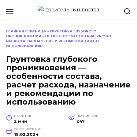
Перейти
к
содержанию
ГЛАВНАЯ СТРАНИЦА
»
ГРУНТОВКА ГЛУБОКОГО
ПРОНИКНОВЕНИЯ – ОСОБЕННОСТИ СОСТАВА, РАСЧЕТ
РАСХОДА, НАЗНАЧЕНИЕ И РЕКОМЕНДАЦИИ ПО
ИСПОЛЬЗОВАНИЮ
Грунтовка глубокого
проникновения —
особенности состава,
расчет расхода, назначение
и рекомендации по
использованию
НА ЧТЕНИЕ
ПРОСМОТРОВ
2 мин
247
ОПУБЛИКОВАНО
19.02.2024