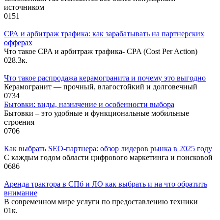
источником
0
151
СРА и арбитраж трафика: как зарабатывать на партнерских
офферах
Что такое CPA и арбитраж трафика- CPA (Cost Per Action)
0
28.3к.
Что такое распродажа керамогранита и почему это выгодно
Керамогранит — прочный, влагостойкий и долговечный
0
734
Бытовки: виды, назначение и особенности выбора
Бытовки – это удобные и функциональные мобильные
строения
0
706
Как выбрать SEO-партнера: обзор лидеров рынка в 2025 году
С каждым годом области цифрового маркетинга и поисковой
0
686
Аренда трактора в СПб и ЛО как выбрать и на что обратить
внимание
В современном мире услуги по предоставлению техники
0
1к.