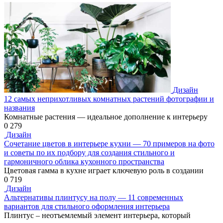
Дизайн
12 самых неприхотливых комнатных растений фотографии и
названия
Комнатные растения — идеальное дополнение к интерьеру
0
279
Дизайн
Сочетание цветов в интерьере кухни — 70 примеров на фото
и советы по их подбору для создания стильного и
гармоничного облика кухонного пространства
Цветовая гамма в кухне играет ключевую роль в создании
0
719
Дизайн
Альтернативы плинтусу на полу — 11 современных
вариантов для стильного оформления интерьера
Плинтус – неотъемлемый элемент интерьера, который