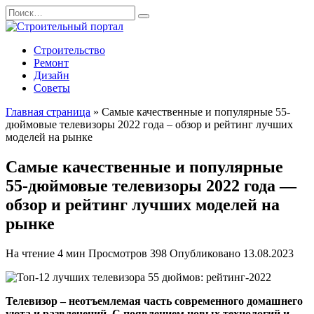
Перейти
Search
к
for:
содержанию
Строительство
Ремонт
Дизайн
Советы
Главная страница
»
Самые качественные и популярные 55-
дюймовые телевизоры 2022 года – обзор и рейтинг лучших
моделей на рынке
Самые качественные и популярные
55-дюймовые телевизоры 2022 года —
обзор и рейтинг лучших моделей на
рынке
На чтение
4 мин
Просмотров
398
Опубликовано
13.08.2023
Телевизор – неотъемлемая часть современного домашнего
уюта и развлечений. С появлением новых технологий и