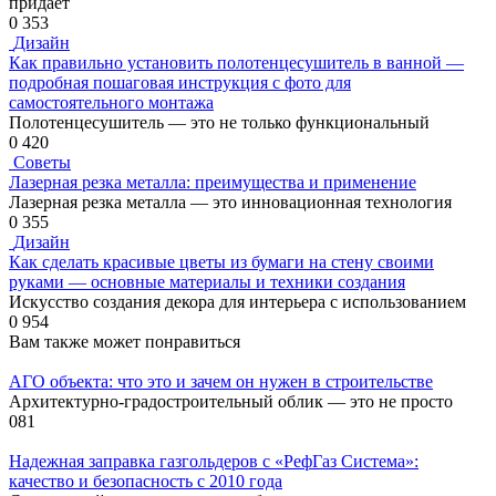
придает
0
353
Дизайн
Как правильно установить полотенцесушитель в ванной —
подробная пошаговая инструкция с фото для
самостоятельного монтажа
Полотенцесушитель — это не только функциональный
0
420
Советы
Лазерная резка металла: преимущества и применение
Лазерная резка металла — это инновационная технология
0
355
Дизайн
Как сделать красивые цветы из бумаги на стену своими
руками — основные материалы и техники создания
Искусство создания декора для интерьера с использованием
0
954
Вам также может понравиться
АГО объекта: что это и зачем он нужен в строительстве
Архитектурно-градостроительный облик — это не просто
0
81
Надежная заправка газгольдеров с «РефГаз Система»:
качество и безопасность с 2010 года