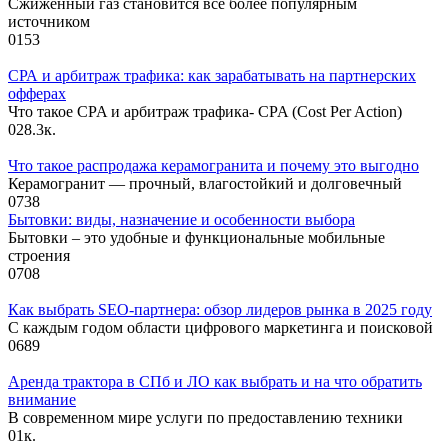
Сжиженный газ становится все более популярным
источником
0
153
СРА и арбитраж трафика: как зарабатывать на партнерских
офферах
Что такое CPA и арбитраж трафика- CPA (Cost Per Action)
0
28.3к.
Что такое распродажа керамогранита и почему это выгодно
Керамогранит — прочный, влагостойкий и долговечный
0
738
Бытовки: виды, назначение и особенности выбора
Бытовки – это удобные и функциональные мобильные
строения
0
708
Как выбрать SEO-партнера: обзор лидеров рынка в 2025 году
С каждым годом области цифрового маркетинга и поисковой
0
689
Аренда трактора в СПб и ЛО как выбрать и на что обратить
внимание
В современном мире услуги по предоставлению техники
0
1к.